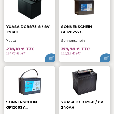
Nos équipes se tiennent à votre entière disposition
pour tout renseignement, alors n’hésitez pas !
YUASA DCB875-8 / 8V
SONNENSCHEIN
170AH
GF12025YG...
Yuasa
Sonnenschein
230,10 € TTC
159,90 € TTC
191,75 € HT
133,25 € HT
SONNENSCHEIN
YUASA DCB125-6 / 6V
GF12063Y...
240AH