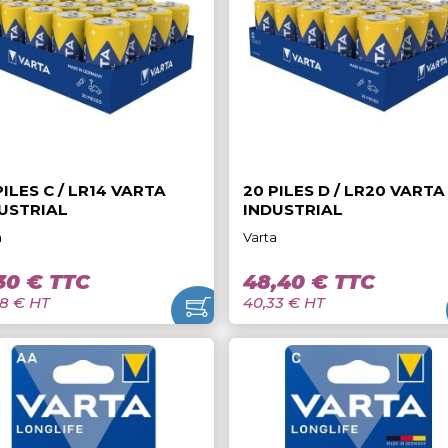
2,90 € TTC
5,70 € TTC
2,42 € HT
4,75 € HT
20 PILES C / LR14 VARTA
20 PILES D / 
INDUSTRIAL
INDUSTRIAL
Varta
Varta