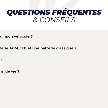
Varta
Varta
4,60 € TTC
7,00 € TT
3,83 € HT
5,83 € HT
1
QUESTIONS FRÉQUE
& CONSEILS