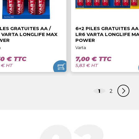
4,60 € TTC
7,00 € TT
3,83 € HT
5,83 € HT
4 PILES GRATUITES AA /
6+2 PILES GR
LR6 VARTA LONGLIFE MAX
LR6 VARTA L
POWER
POWER