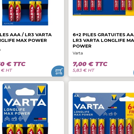
3,20 € TTC
3,50 € TTC
2,67 € HT
2,92 € HT
4 PILES AAA / LR3 VARTA
6+2 PILES GR
LONGLIFE MAX POWER
LR3 VARTA L
POWER
Varta
Varta