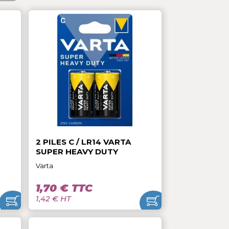
r :
Pertinence

LR6 VARTA
2 PILES C / LR14 VARTA
 DUTY
SUPER HEAVY DUTY
Varta