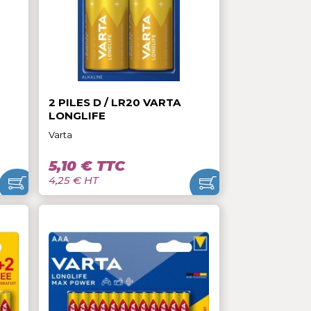
TC
3,20 € TTC
2,67 € HT
R14 VARTA
2 PILES D / LR20 VARTA
LONGLIFE
Varta