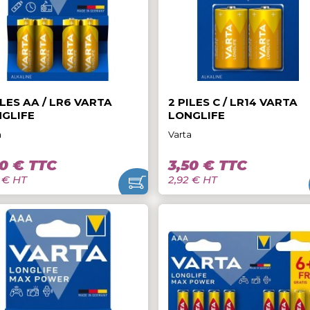
31,30 € TTC
48,40 € T
26,08 € HT
40,33 € HT
4 PILES AA / LR6 VARTA
2 PILES C / L
LONGLIFE
LONGLIFE
Varta
Varta