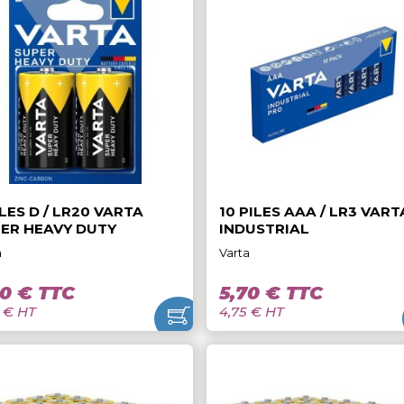
1,40 € TTC
1,40 € TTC
1,17 € HT
1,17 € HT
2 PILES D / LR20 VARTA
10 PILES AAA 
SUPER HEAVY DUTY
INDUSTRIAL
Varta
Varta