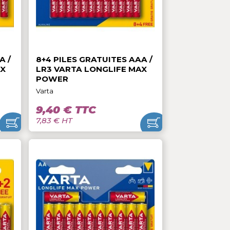
5,10 € TTC
4,25 € HT
ATUITES AAA /
8+4 PILES GRATUITES AAA /
ONGLIFE MAX
LR3 VARTA LONGLIFE MAX
POWER
Varta