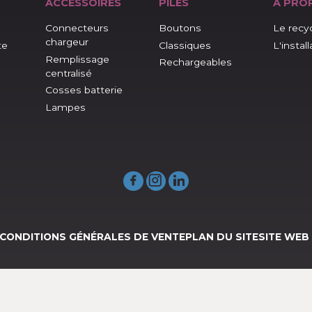
GEURS
ACCESSOIRES
PILES
age
Connecteurs
Boutons
chargeur
ge lente
Classiques
Remplissage
n
Rechargeables
centralisé
Cosses batterie