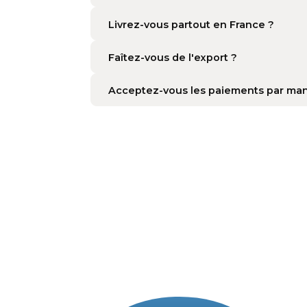
Quelle est la différence entre u
Quel type de batteries proposez
Comment savoir si ma batterie es
Que faire de mon ancienne batt
Livrez-vous partout en France ?
Faîtez-vous de l'export ?
Acceptez-vous les paiements par