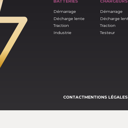
BATTERIES
CHAR
Démarrage
Démarr
Décharge lente
Déchar
Traction
Tractio
Industrie
Testeur