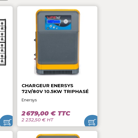
 :
Pertinence

V 620AH
CHARGEUR ENERSYS
72V/80V 10.5KW TRIPHASÉ
Enersys