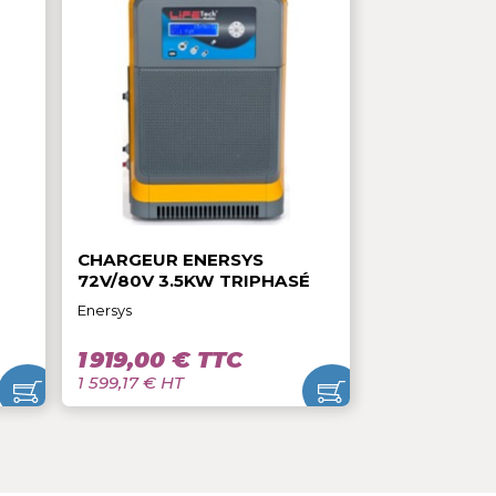
 TTC
2 679,00 € TTC
2 232,50 € HT
NERSYS
CHARGEUR ENERSYS
 TRIPHASÉ
72V/80V 3.5KW TRIPHASÉ
Enersys