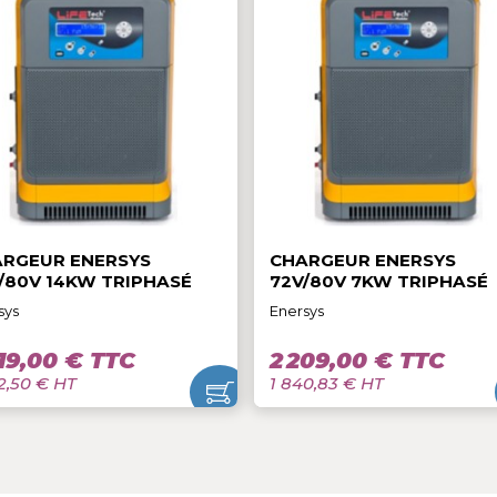
10 908,00 € TTC
9 120,00 €
9 090,00 € HT
7 600,00 € HT
CHARGEUR ENERSYS
CHARGEUR E
72V/80V 14KW TRIPHASÉ
72V/80V 7KW
Enersys
Enersys