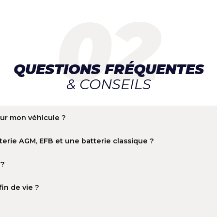
3 819,00 € TTC
2 209,00 €
3 182,50 € HT
1 840,83 € HT
QUESTIONS FRÉQUE
& CONSEILS
rie pour mon véhicule ?