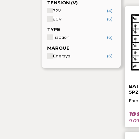
TENSION (V)
72V
(4)
80V
(6)
TYPE
Traction
(6)
MARQUE
Enersys
(6)