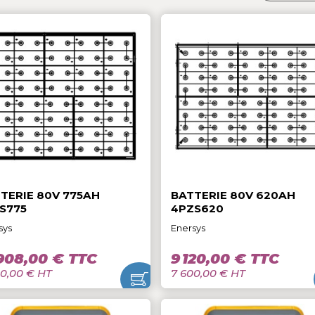
Trier par
6 Produits
BATTERIE 80V 775AH
BATTERIE 80
5PZS775
4PZS620
Enersys
Enersys