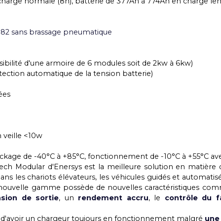
RISTIQUES
ries traction 24V
4Ah en charge normale (8h), batterie de 377Ah à 774Ah e
h
t 72A
/250/182 sans brassage pneumatique
(possibilité d'une armoire de 6 modules soit de 2kw à
/48 (détection automatique de la tension batterie)
s données