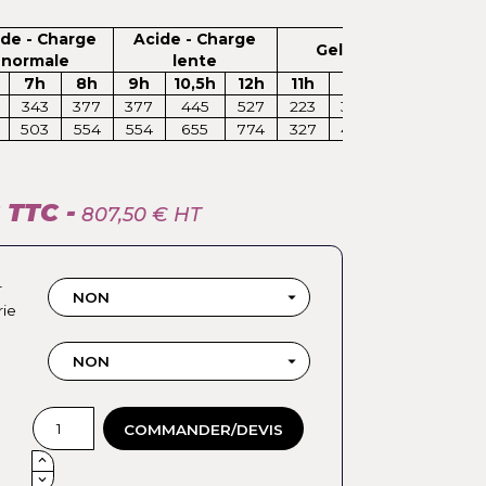
en choisir son chargeur selon la puissance (Ah) de la
tterie :
Acide - Charge
Acide - Charge
Ge
normale
lente
argeur
6h
7h
8h
9h
10,5h
12h
11h
49A
196
343
377
377
445
527
223
72A
288
503
554
554
655
774
327
69,00 € TTC -
807,50 € HT
Connecteur
sortie batterie
Poignée
connecteur