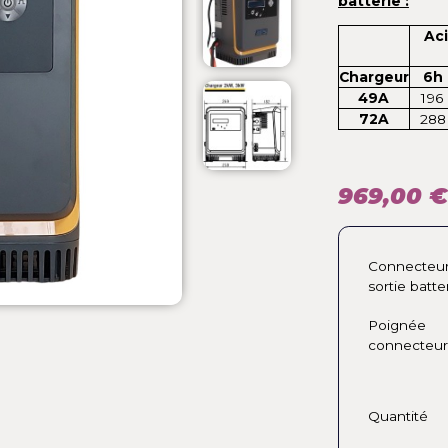
Bi
ba
Ch
9