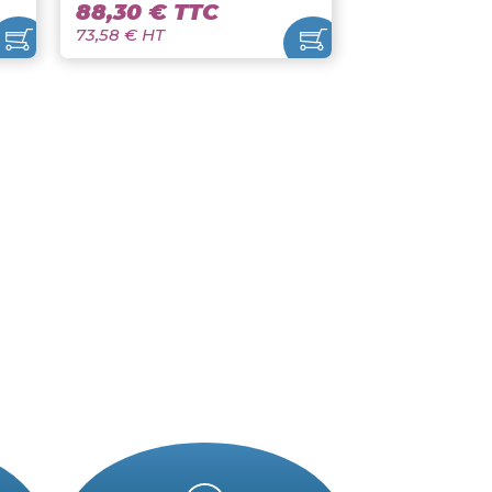
60 / 12V
CTEK MXS3.8 / 12V 3.8A
Ctek
88,30 € TTC
TTC
73,58 € HT