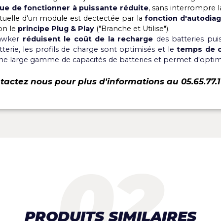
ue en veille <10w
s : stockage de -40°C à +85°C, fonctionnement de -10°
h Modular d'Enersys est la meilleure solution en
ilisées dans les chariots élévateurs, les véhicules guidé
s. Cette nouvelle gamme possède de nouvelles caractér
a tension de sortie
, un
rendement accru
, le
co
et d'avoir un chargeur toujours en fonctionnement
continue de fonctionner à puissante réduite
, sans i
e éventuelle d'un module est dectectée par la
fonctio
nt selon le
principe Plug & Play
("Branche et Utilise").
s Hawker
réduisent le coût de la recharge
des ba
de batterie, les profils de charge sont optimisés et l
our une large gamme de capacités de batteries et per
Contactez nous pour plus d'informations au 