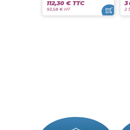
CTEK LITHIUM XS / 12V 5A
Ctek
112,30 € TTC
93,58 € HT