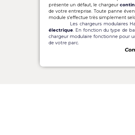
- Basse consommation énergétiq
- Brassage pneumatique
- Conditions climatiques extrême
La gamme de chargeurs LifeTec
batteries de traction qui sont ut
véhicules électriques industriel
batterie
, la
commutation de l
compacte
.
L'architecture modulaire perm
présente un défaut, le chargeur
de votre entreprise. Toute pann
module s'effectue très simpleme
Les chargeurs modulaire
électrique
. En fonction du type 
chargeur modulaire fonctionne p
de votre parc.