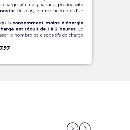
C à +55°C avec 95% d'humidité
 matière de chargeurs haute fréquence pour les
s et automatisés, les machines de nettoyage et autres
istiques comme l'
identification automatique de la
ntrôle du facteur puissance
et
une taille plus
 malgré
une défaillance
. En effet, lorsqu'un module
nterrompre la charge, afin de garantir la productivité
n d'autodiagnostic
. De plus, le remplacement d'un
tteries puisqu'ils
consomment
moins d'énergie
e
temps de charge est réduit de 1 à 2 heures
.
Le
met d'optimiser le nombre de dispositifs de charge
05.65.77.17.97