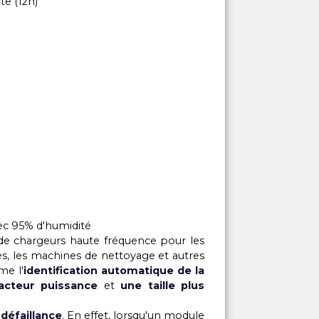
n charge lente (12h)
 6kw)