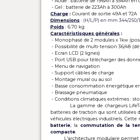
DESCRIPTION
CARACTÉ
Application :
Chargeur pour batte
- Acide : batterie de 196Ah à 55
- Gel : batterie de 223Ah à 300A
Charge
:
Courant de sortie 49A e
Dimensions
: (H/L/P) en mm
344
Poids
: 6.70 kg
Caractéristisques générales
:
- Monophasé de 2 modules x 1kw 
- Possibilité de multi-tension 36
- Ecran LCD (2 lignes)
- Port USB pour télécharger de
- Menu de navigation
- Support câbles de charge
- Montage mural ou au sol