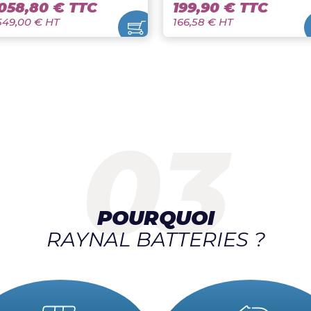
BATTERIE 24V 875AH
CETEOR 8627
7PZS875
800A
Enersys
Ceteor
3 058,80 € TTC
199,90 € 
2 549,00 € HT
166,58 € HT