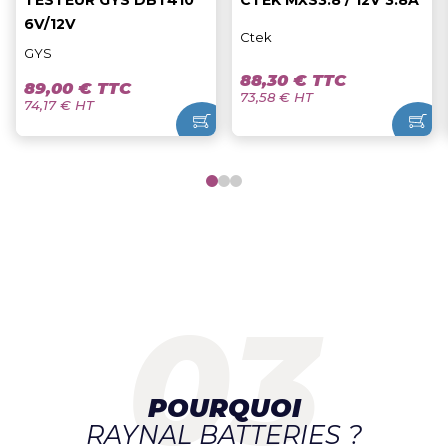
TESTEUR GYS DBT410
CTEK MXS3.8 / 12V 3.8A
6V/12V
Ctek
GYS
88,30 € TTC
89,00 € TTC
73,58 € HT
74,17 € HT
POURQUOI
RAYNAL BATTERIES ?